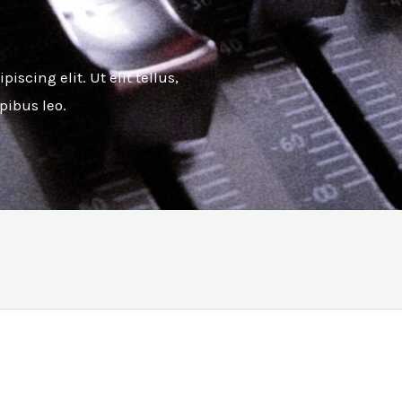
scing elit. Ut elit tellus,
pibus leo.