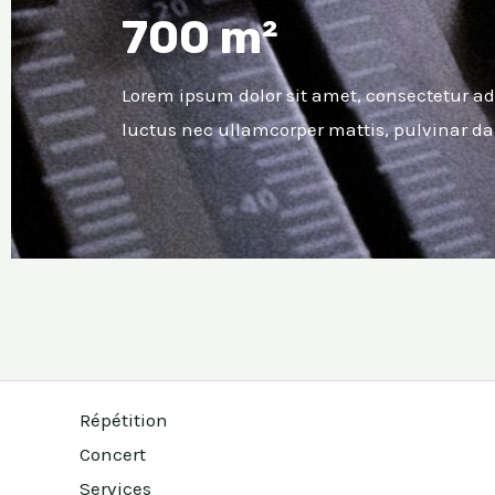
700 m²
Lorem ipsum dolor sit amet, consectetur adipi
luctus nec ullamcorper mattis, pulvinar da
Répétition
Concert
Services