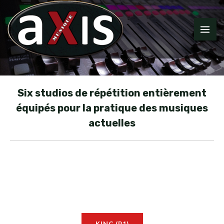
Aller
MA
au
ME
contenu
Six studios de répétition entièrement
équipés pour la pratique des musiques
actuelles