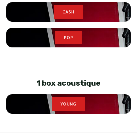
CASH
POP
1 box acoustique
YOUNG