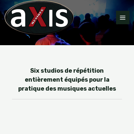
Aller
MA
au
ME
contenu
Six studios de répétition
entièrement équipés pour la
pratique des musiques actuelles